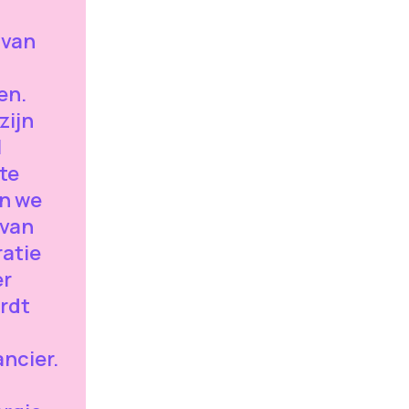
 van
en.
zijn
l
te
en we
 van
atie
er
rdt
ancier.