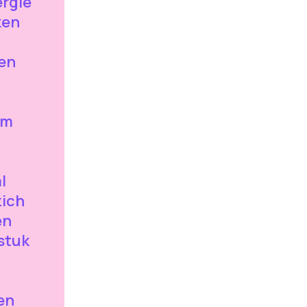
rgie
ken
en
om
l
zich
en
 stuk
en