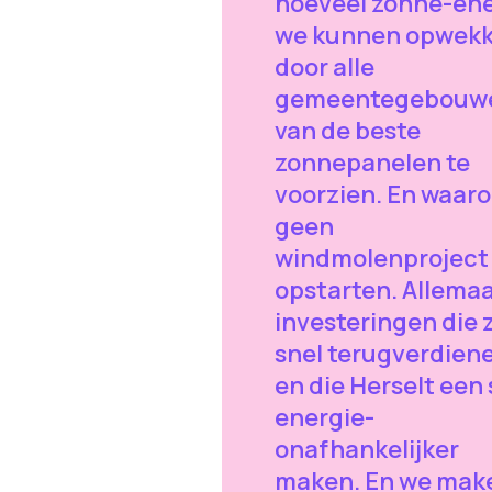
hoeveel zonne-ene
we kunnen opwek
door alle
gemeentegebouw
van de beste
zonnepanelen te
voorzien. En waar
geen
windmolenproject
opstarten. Allemaa
investeringen die 
snel terugverdien
en die Herselt een
energie-
onafhankelijker
maken. En we mak