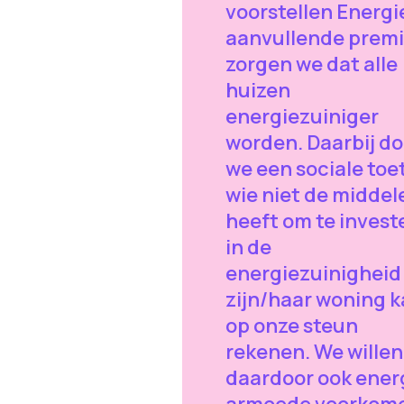
voorstellen Energi
aanvullende prem
zorgen we dat alle
huizen
energiezuiniger
worden. Daarbij d
we een sociale toe
wie niet de middel
heeft om te invest
in de
energiezuinigheid
zijn/haar woning 
op onze steun
rekenen. We willen
daardoor ook ener
armoede voorkom