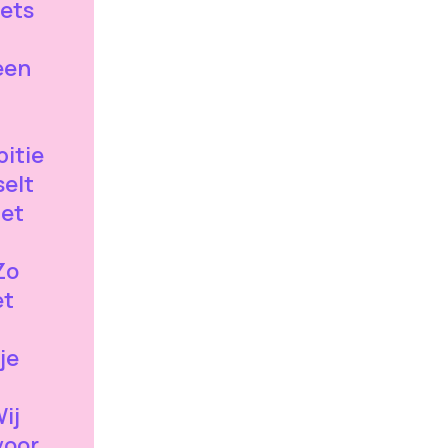
iets
.
een
itie
selt
het
Zo
et
je
Wij
voor