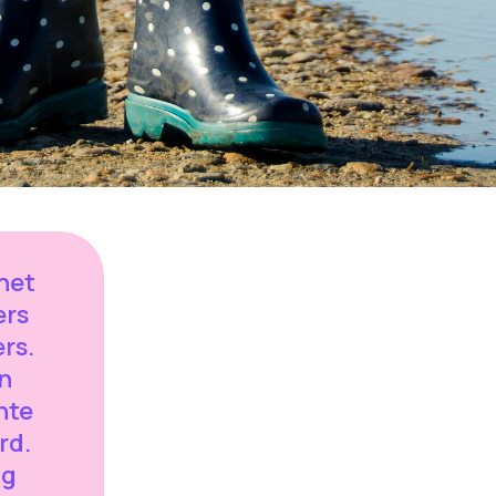
het
ers
rs.
n
nte
rd.
ng