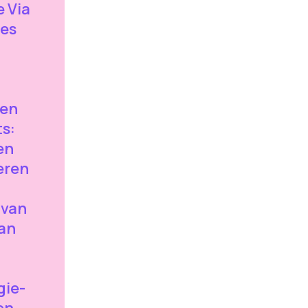
e Via
ies
oen
ts:
en
eren
 van
kan
gie-
en.