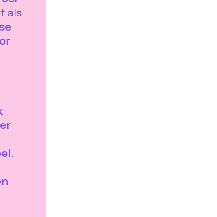
t als
se
or
k
ver
el.
en