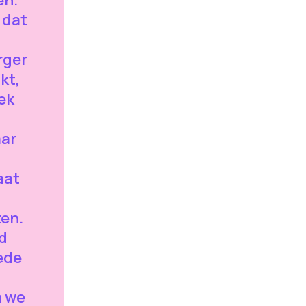
 dat
rger
kt,
ek
aar
aat
en.
d
ede
n we