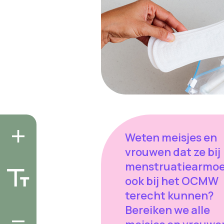
Weten meisjes en
vrouwen dat ze bij
menstruatiearmo
ook bij het OCMW
terecht kunnen?
Bereiken we alle