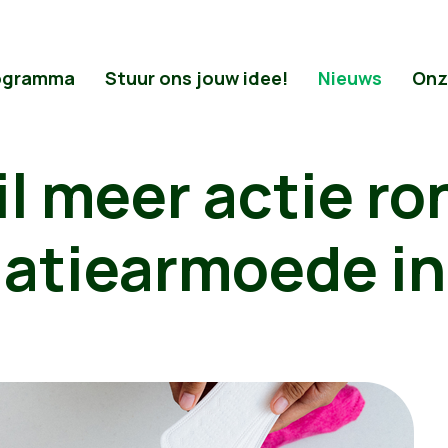
ogramma
Stuur ons jouw idee!
Nieuws
Onz
l meer actie ro
atiearmoede in