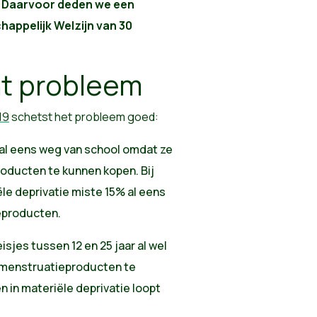
n. Daarvoor deden we een
happelijk Welzijn van 30
ht probleem
19
schetst het probleem goed:
al eens weg van school omdat ze
oducten te kunnen kopen. Bij
ële deprivatie miste 15% al eens
eproducten.
sjes tussen 12 en 25 jaar al wel
 menstruatieproducten te
n in materiële deprivatie loopt