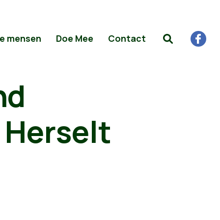
e mensen
Doe Mee
Contact
nd
 Herselt