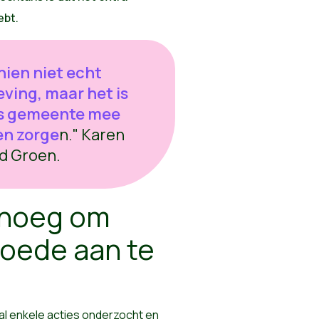
ebt.
hien niet echt
ving, maar het is
als gemeente mee
en zorge
n." Karen
d Groen.
enoeg om
oede aan te
al enkele acties onderzocht en