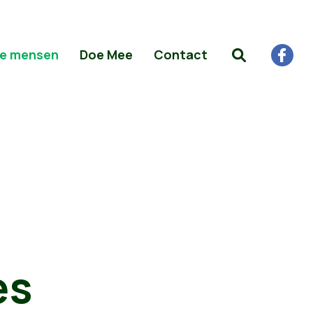
e mensen
Doe Mee
Contact
es