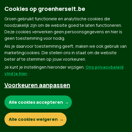
Cookies op groenherselt.be
Contact
Privacybeleid
Groen gebruikt functionele en analytische cookies die
noodzakelijk zijn om de website goed te laten functioneren.
Deze cookies verwerken geen persoonsgegevens en hier is
© Copyright Groen 2026 | Gemaakt met
NationBuilder
| Gebouwd door
Tectonica
geen toestemming voor nodig.
Als je daarvoor toestemming geeft, maken we ook gebruik van
marketingcookies. Die stellen ons in staat om de website
beter af te stemmen op jouw voorkeuren.
Je kunt je instellingen hieronder wijzigen.
Ons privacybeleid
vind je hier
.
Voorkeuren aanpassen
Noodzakelijke cookies:
Alle cookies accepteren
Functionele en analytische cookies:
Alle cookies weigeren