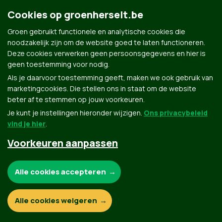
Cookies op groenherselt.be
Groen gebruikt functionele en analytische cookies die
noodzakelijk zijn om de website goed te laten functioneren.
Deze cookies verwerken geen persoonsgegevens en hier is
geen toestemming voor nodig.
Als je daarvoor toestemming geeft, maken we ook gebruik van
marketingcookies. Die stellen ons in staat om de website
Groen.be
beter af te stemmen op jouw voorkeuren.
Je kunt je instellingen hieronder wijzigen.
Ons privacybeleid
vind je hier
.
Contact
Privacybeleid
Voorkeuren aanpassen
© Copyright Groen 2026 | Gemaakt met
NationBuilder
| Gebouwd door
Tectonica
Noodzakelijke cookies:
Alle cookies accepteren
Functionele en analytische cookies:
Alle cookies weigeren